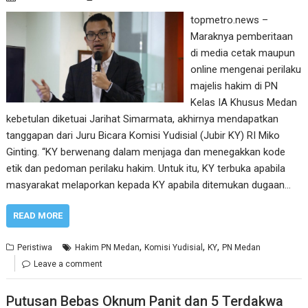
topmetro.news –
Maraknya pemberitaan
di media cetak maupun
online mengenai perilaku
majelis hakim di PN
Kelas IA Khusus Medan
kebetulan diketuai Jarihat Simarmata, akhirnya mendapatkan
tanggapan dari Juru Bicara Komisi Yudisial (Jubir KY) RI Miko
Ginting. “KY berwenang dalam menjaga dan menegakkan kode
etik dan pedoman perilaku hakim. Untuk itu, KY terbuka apabila
masyarakat melaporkan kepada KY apabila ditemukan dugaan…
READ MORE
,
,
,
Peristiwa
Hakim PN Medan
Komisi Yudisial
KY
PN Medan
Leave a comment
Putusan Bebas Oknum Panit dan 5 Terdakwa