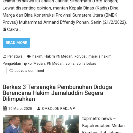
kelima terdakwa itu adalah Jarihat Simarmata (foto tengah).
Lewat dissenting opinion, mantan Kepala Dinas (Kadis) Bina
Marga dan Bina Konstruksi Provinsi Sumatera Utara (BMBK
Provsu) Muhammad Armand Effendy Pohan, Senin (21/2/2022),
di Cakra…
READ MORE
,
,
,
,
Peristiwa
hakim
Hakim PN Medan
korupsi
majelis hakim
,
,
,
Pengadilan Tipikor Medan
PN Medan
vonis
vonis bebas
Leave a comment
Berkas 3 Tersangka Pembunuhan Diduga
Berencana Hakim Jamaluddin Segera
Dilimpahkan
10 Maret 2020
SIMBOLON RADJA P
topmetro.news –
Kapolrestabes Medan
Kombes Pol Johnny