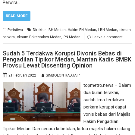
Perwira…
READ MORE
,
,
,
Peristiwa
Direktur LBH Medan
Hakim PN Medan
LBH Medan
oknum
,
,
perwira
oknum Polrestabes Medan
PN Medan
Leave a comment
Sudah 5 Terdakwa Korupsi Divonis Bebas di
Pengadilan Tipikor Medan, Mantan Kadis BMBK
Provsu Lewat Dissenting Opinion
21 Februari 2022
SIMBOLON RADJA P
topmetro.news – Dalam
dua bulan terakhir,
sudah lima terdakwa
perkara korupsi dapat
vonis bebas dari Majelis
Hakim Pengadilan
Tipikor Medan. Dan secara kebetulan, ketua majelis hakim sidang