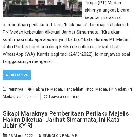
Tinggi (PT) Medan
akhirnya angkat bicara
seputar maraknya
pemberitaan perilaku terbilang ‘tidak biasa’ dari majelis hakim di
PN Medan kebetulan diketuai Jarihat Simarmata. “Kita akan
konfirmasi dulu apa alasannya. Tks bro,” kata Humas PT Medan
John Pantas Lumbantobing ketika dikonfirmasi lewat chat
WhatsApp (WA), Kamis pagi tadi (24/3/2022). Ia menjawab soal
tanggapannya mengenai…
READ MORE
,
,
,
Peristiwa
Hakim PN Medan
Pengadilan Tinggi Medan
PN Medan
PT
,
Medan
vonis bebas
Leave a comment
Sikapi Maraknya Pemberitaan Perilaku Majelis
Hakim Diketuai Jarihat Simarmata, ini Kata
Jubir KY RI
23 Maret 2022
SIMBOLON RADJA P