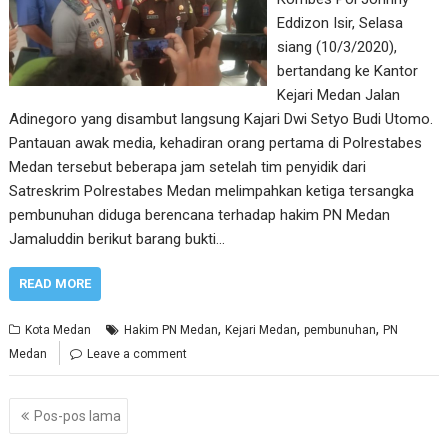
Eddizon Isir, Selasa
siang (10/3/2020),
bertandang ke Kantor
Kejari Medan Jalan
Adinegoro yang disambut langsung Kajari Dwi Setyo Budi Utomo.
Pantauan awak media, kehadiran orang pertama di Polrestabes
Medan tersebut beberapa jam setelah tim penyidik dari
Satreskrim Polrestabes Medan melimpahkan ketiga tersangka
pembunuhan diduga berencana terhadap hakim PN Medan
Jamaluddin berikut barang bukti…
READ MORE
,
,
,
Kota Medan
Hakim PN Medan
Kejari Medan
pembunuhan
PN
Medan
Leave a comment
Navigasi
Pos-pos lama
pos