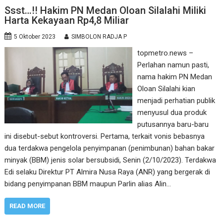
Ssst…!! Hakim PN Medan Oloan Silalahi Miliki
Harta Kekayaan Rp4,8 Miliar
5 Oktober 2023
SIMBOLON RADJA P
topmetro.news –
Perlahan namun pasti,
nama hakim PN Medan
Oloan Silalahi kian
menjadi perhatian publik
menyusul dua produk
putusannya baru-baru
ini disebut-sebut kontroversi. Pertama, terkait vonis bebasnya
dua terdakwa pengelola penyimpanan (penimbunan) bahan bakar
minyak (BBM) jenis solar bersubsidi, Senin (2/10/2023). Terdakwa
Edi selaku Direktur PT Almira Nusa Raya (ANR) yang bergerak di
bidang penyimpanan BBM maupun Parlin alias Alin…
READ MORE