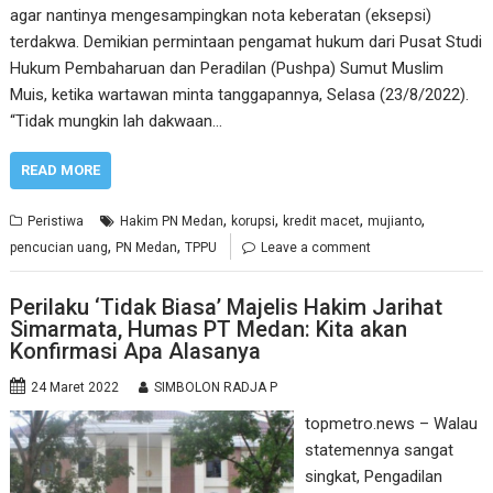
agar nantinya mengesampingkan nota keberatan (eksepsi)
terdakwa. Demikian permintaan pengamat hukum dari Pusat Studi
Hukum Pembaharuan dan Peradilan (Pushpa) Sumut Muslim
Muis, ketika wartawan minta tanggapannya, Selasa (23/8/2022).
“Tidak mungkin lah dakwaan…
READ MORE
,
,
,
,
Peristiwa
Hakim PN Medan
korupsi
kredit macet
mujianto
,
,
pencucian uang
PN Medan
TPPU
Leave a comment
Perilaku ‘Tidak Biasa’ Majelis Hakim Jarihat
Simarmata, Humas PT Medan: Kita akan
Konfirmasi Apa Alasanya
24 Maret 2022
SIMBOLON RADJA P
topmetro.news – Walau
statemennya sangat
singkat, Pengadilan