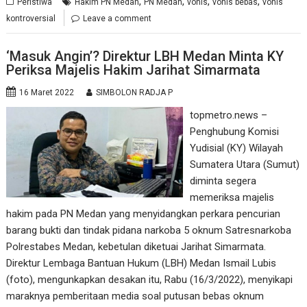
,
,
,
,
Peristiwa
Hakim PN Medan
PN Medan
vonis
vonis bebas
vonis
kontroversial
Leave a comment
‘Masuk Angin’? Direktur LBH Medan Minta KY
Periksa Majelis Hakim Jarihat Simarmata
16 Maret 2022
SIMBOLON RADJA P
topmetro.news –
Penghubung Komisi
Yudisial (KY) Wilayah
Sumatera Utara (Sumut)
diminta segera
memeriksa majelis
hakim pada PN Medan yang menyidangkan perkara pencurian
barang bukti dan tindak pidana narkoba 5 oknum Satresnarkoba
Polrestabes Medan, kebetulan diketuai Jarihat Simarmata.
Direktur Lembaga Bantuan Hukum (LBH) Medan Ismail Lubis
(foto), mengunkapkan desakan itu, Rabu (16/3/2022), menyikapi
maraknya pemberitaan media soal putusan bebas oknum