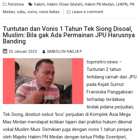
,
,
,
,
Peristiwa
hakim
Hakim Oloan Silalahi
Hakim PN Medan
LHKPN
PN
,
,
,
Medan
sabu
vonis
vonis bebas
Leave a comment
Tuntutan dan Vonis 1 Tahun Tek Siong Disoal,
Muslim: Bila gak Ada Permainan JPU Harusnya
Banding
20 Januari 2023
SIMBOLON RADJA P
topmetro.news –
Tuntutan 2 tahun
terbilang ramah dari JPU
pada Kejati Sumut
Fransiska Panggabean
terhadap terdakwa
tindak pidana perjudian,
Tek Siong, disebut-sebut ‘bos’ perjudian di Komplek Asia Mega
Mas Medan mendapat kritikan tajam dari praktisi hukum dikenal
vokal Muslim Muis. Demikian juga dengan vonis 1 tahun penjara
oleh Majelis Hakim PN Medan dengan ketua Phillip Soentpiet,