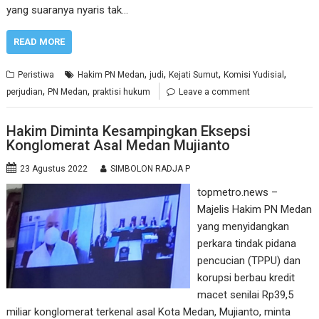
yang suaranya nyaris tak…
READ MORE
,
,
,
,
Peristiwa
Hakim PN Medan
judi
Kejati Sumut
Komisi Yudisial
,
,
perjudian
PN Medan
praktisi hukum
Leave a comment
Hakim Diminta Kesampingkan Eksepsi
Konglomerat Asal Medan Mujianto
23 Agustus 2022
SIMBOLON RADJA P
topmetro.news –
Majelis Hakim PN Medan
yang menyidangkan
perkara tindak pidana
pencucian (TPPU) dan
korupsi berbau kredit
macet senilai Rp39,5
miliar konglomerat terkenal asal Kota Medan, Mujianto, minta