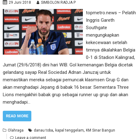
29 Juni 2018
SIMBOLON RADJA P
topmetro.news – Pelatih
Inggris Gareth
Southgate
mengungkapkan
kekecewaan setelah
timnya dikalahkan Belgia
0-1 di Stadion Kalingrad,
Jumat (29/6/2018) dini hari WIB. Gol kemenangan Belgia dicetak
gelandang sayap Real Sociedad Adnan Januzaj untuk
memastikan mereka sebagai pemuncak klasmsen Grup G dan
akan menghadapi Jepang di babak 16 besar. Sementara Three
Lions mengakhiri babak grup sebagai runner up grup dan akan
menghadapi…
READ MORE
,
,
Olahraga
danau toba
kapal tenggelam
KM Sinar Bangun
Leave a comment