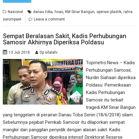
,
,
,
,
Nasional
danau toba
hoax
KM Sinar Bangun
operasi plastik
ratna
sarumpaet
Leave a comment
Sempat Beralasan Sakit, Kadis Perhubungan
Samosir Akhirnya Diperiksa Poldasu
13 Juli 2018
Dp silalahi
Topmetro.News – Kadis
Perhubungan Samosir,
Nurdin Siahaan diperiksa
Poldasu. Pemeriksaan
Kadis Perhubungan
Samosir itu terkait
tragedi KM Sinar Bangun
yang tenggelam di perairan Danau Toba Senin (18/6/2018) silam.
Sebelumnya pejabat Pemkab Samosir itu dilaporkan sempat
mangkir dari panggilan penyidik dengan alasan sakit. Kadis
Perhubungan Samosir diperiksa intensif Direktorat Reserse