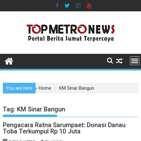
Skip
to
content
You are here
Home
KM Sinar Bangun
Tag:
KM Sinar Bangun
Pengacara Ratna Sarumpaet: Donasi Danau
Toba Terkumpul Rp 10 Juta