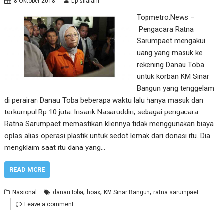
8 Oktober 2018
Dp silalahi
Topmetro.News –
Pengacara Ratna
Sarumpaet mengakui
uang yang masuk ke
rekening Danau Toba
untuk korban KM Sinar
Bangun yang tenggelam
di perairan Danau Toba beberapa waktu lalu hanya masuk dan
terkumpul Rp 10 juta. Insank Nasaruddin, sebagai pengacara
Ratna Sarumpaet memastikan kliennya tidak menggunakan biaya
oplas alias operasi plastik untuk sedot lemak dari donasi itu. Dia
mengklaim saat itu dana yang…
READ MORE
,
,
,
Nasional
danau toba
hoax
KM Sinar Bangun
ratna sarumpaet
Leave a comment