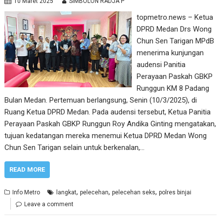
10 Maret 2025
SIMBOLON RADJA P
topmetro.news – Ketua
DPRD Medan Drs Wong
Chun Sen Tarigan MPdB
menerima kunjungan
audensi Panitia
Perayaan Paskah GBKP
Runggun KM 8 Padang
Bulan Medan. Pertemuan berlangsung, Senin (10/3/2025), di
Ruang Ketua DPRD Medan. Pada audensi tersebut, Ketua Panitia
Perayaan Paskah GBKP Runggun Roy Andika Ginting mengatakan,
tujuan kedatangan mereka menemui Ketua DPRD Medan Wong
Chun Sen Tarigan selain untuk berkenalan,…
READ MORE
,
,
,
Info Metro
langkat
pelecehan
pelecehan seks
polres binjai
Leave a comment