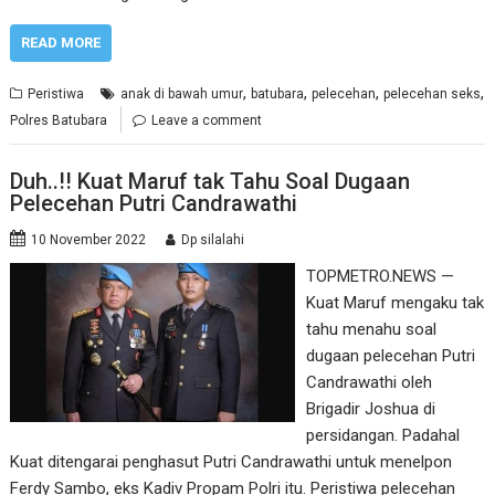
READ MORE
,
,
,
,
Peristiwa
anak di bawah umur
batubara
pelecehan
pelecehan seks
Polres Batubara
Leave a comment
Duh..!! Kuat Maruf tak Tahu Soal Dugaan
Pelecehan Putri Candrawathi
10 November 2022
Dp silalahi
TOPMETRO.NEWS —
Kuat Maruf mengaku tak
tahu menahu soal
dugaan pelecehan Putri
Candrawathi oleh
Brigadir Joshua di
persidangan. Padahal
Kuat ditengarai penghasut Putri Candrawathi untuk menelpon
Ferdy Sambo, eks Kadiv Propam Polri itu. Peristiwa pelecehan