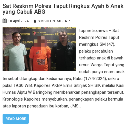
Sat Reskrim Polres Taput Ringkus Ayah 6 Anak
yang Cabuli ABG
18 April 2024
SIMBOLON RADJA P
topmetro,news – Sat
Reskrim Polres Taput
meringkus SM (47),
pelaku percabulan
terhadap anak di bawah
umur. Warga Taput yang
sudah punya enam anak
tersebut ditangkap dari kediamannya, Rabu (17/4/2024), sekira
pukul 19.30 WIB. Kapolres AKBP Ernis Sitinjak SH SIK melalui Kasi
Humas Aiptu W Baringbing membenarkan penangkapan tersenut.
Kronologis Kapolres menyebutkan, penangkapan pelaku bermula
atas laporan pengaduan ibu korban, JMS…
READ MORE