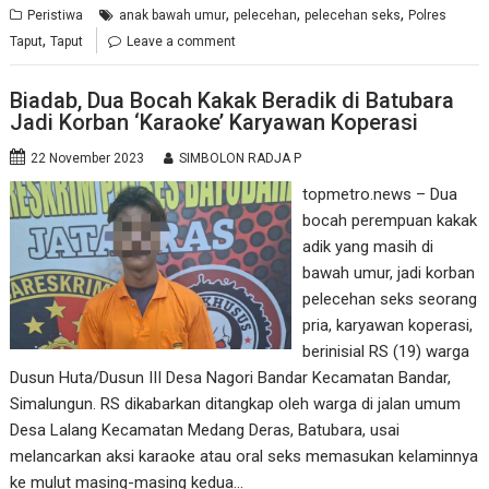
,
,
,
Peristiwa
anak bawah umur
pelecehan
pelecehan seks
Polres
,
Taput
Taput
Leave a comment
Biadab, Dua Bocah Kakak Beradik di Batubara
Jadi Korban ‘Karaoke’ Karyawan Koperasi
22 November 2023
SIMBOLON RADJA P
topmetro.news – Dua
bocah perempuan kakak
adik yang masih di
bawah umur, jadi korban
pelecehan seks seorang
pria, karyawan koperasi,
berinisial RS (19) warga
Dusun Huta/Dusun III Desa Nagori Bandar Kecamatan Bandar,
Simalungun. RS dikabarkan ditangkap oleh warga di jalan umum
Desa Lalang Kecamatan Medang Deras, Batubara, usai
melancarkan aksi karaoke atau oral seks memasukan kelaminnya
ke mulut masing-masing kedua…