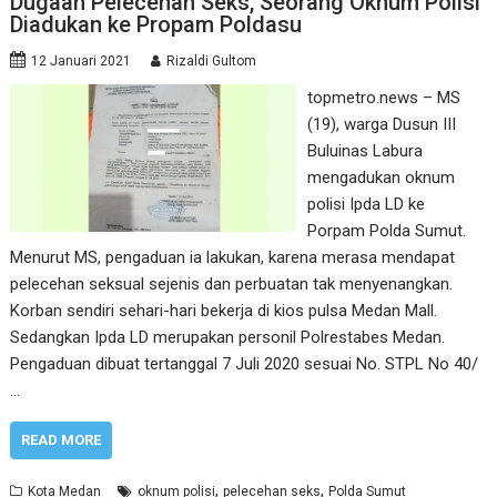
Dugaan Pelecehan Seks, Seorang Oknum Polisi
Diadukan ke Propam Poldasu
12 Januari 2021
Rizaldi Gultom
topmetro.news – MS
(19), warga Dusun III
Buluinas Labura
mengadukan oknum
polisi Ipda LD ke
Porpam Polda Sumut.
Menurut MS, pengaduan ia lakukan, karena merasa mendapat
pelecehan seksual sejenis dan perbuatan tak menyenangkan.
Korban sendiri sehari-hari bekerja di kios pulsa Medan Mall.
Sedangkan Ipda LD merupakan personil Polrestabes Medan.
Pengaduan dibuat tertanggal 7 Juli 2020 sesuai No. STPL No 40/
…
READ MORE
,
,
Kota Medan
oknum polisi
pelecehan seks
Polda Sumut