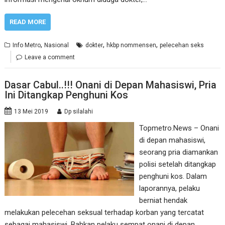
READ MORE
,
,
,
Info Metro
Nasional
dokter
hkbp nommensen
pelecehan seks
Leave a comment
Dasar Cabul..!!! Onani di Depan Mahasiswi, Pria
Ini Ditangkap Penghuni Kos
13 Mei 2019
Dp silalahi
Topmetro.News – Onani
di depan mahasiswi,
seorang pria diamankan
polisi setelah ditangkap
penghuni kos. Dalam
laporannya, pelaku
berniat hendak
melakukan pelecehan seksual terhadap korban yang tercatat
sebagai mahasiswi. Bahkan pelaku sempat onani di depan