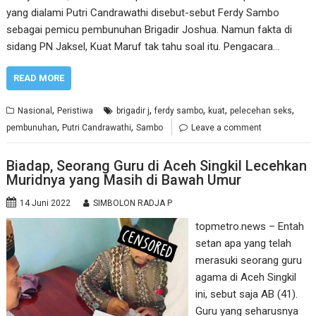
yang dialami Putri Candrawathi disebut-sebut Ferdy Sambo
sebagai pemicu pembunuhan Brigadir Joshua. Namun fakta di
sidang PN Jaksel, Kuat Maruf tak tahu soal itu. Pengacara…
READ MORE
,
,
,
,
,
Nasional
Peristiwa
brigadir j
ferdy sambo
kuat
pelecehan seks
,
,
pembunuhan
Putri Candrawathi
Sambo
Leave a comment
Biadap, Seorang Guru di Aceh Singkil Lecehkan
Muridnya yang Masih di Bawah Umur
14 Juni 2022
SIMBOLON RADJA P
topmetro.news – Entah
setan apa yang telah
merasuki seorang guru
agama di Aceh Singkil
ini, sebut saja AB (41).
Guru yang seharusnya