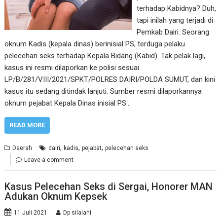
terhadap Kabidnya? Duh,
tapi inilah yang terjadi di
Pemkab Dairi. Seorang
oknum Kadis (kepala dinas) berinisial PS, terduga pelaku
pelecehan seks terhadap Kepala Bidang (Kabid). Tak pelak lagi,
kasus ini resmi dilaporkan ke polisi sesuai
LP/B/281/VIII/2021/SPKT/POLRES DAIRI/POLDA SUMUT, dan kini
kasus itu sedang ditindak lanjuti. Sumber resmi dilaporkannya
oknum pejabat Kepala Dinas inisial PS…
READ MORE
,
,
,
Daerah
dairi
kadis
pejabat
pelecehan seks
Leave a comment
Kasus Pelecehan Seks di Sergai, Honorer MAN
Adukan Oknum Kepsek
11 Juli 2021
Dp silalahi