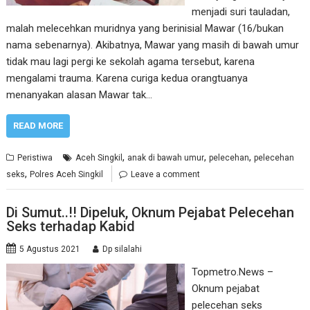
menjadi suri tauladan,
malah melecehkan muridnya yang berinisial Mawar (16/bukan
nama sebenarnya). Akibatnya, Mawar yang masih di bawah umur
tidak mau lagi pergi ke sekolah agama tersebut, karena
mengalami trauma. Karena curiga kedua orangtuanya
menanyakan alasan Mawar tak…
READ MORE
,
,
,
Peristiwa
Aceh Singkil
anak di bawah umur
pelecehan
pelecehan
,
seks
Polres Aceh Singkil
Leave a comment
Di Sumut..!! Dipeluk, Oknum Pejabat Pelecehan
Seks terhadap Kabid
5 Agustus 2021
Dp silalahi
Topmetro.News –
Oknum pejabat
pelecehan seks