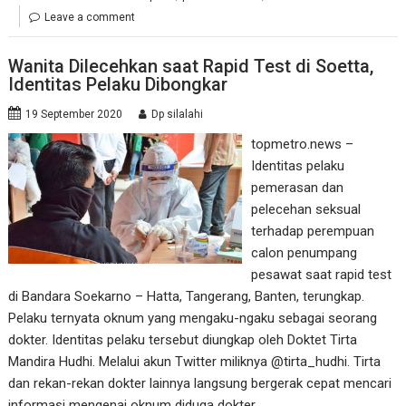
Leave a comment
Wanita Dilecehkan saat Rapid Test di Soetta,
Identitas Pelaku Dibongkar
19 September 2020
Dp silalahi
topmetro.news –
Identitas pelaku
pemerasan dan
pelecehan seksual
terhadap perempuan
calon penumpang
pesawat saat rapid test
di Bandara Soekarno – Hatta, Tangerang, Banten, terungkap.
Pelaku ternyata oknum yang mengaku-ngaku sebagai seorang
dokter. Identitas pelaku tersebut diungkap oleh Doktet Tirta
Mandira Hudhi. Melalui akun Twitter miliknya @tirta_hudhi. Tirta
dan rekan-rekan dokter lainnya langsung bergerak cepat mencari
informasi mengenai oknum diduga dokter,…