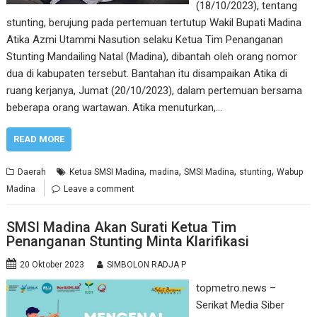
(18/10/2023), tentang
stunting, berujung pada pertemuan tertutup Wakil Bupati Madina
Atika Azmi Utammi Nasution selaku Ketua Tim Penanganan
Stunting Mandailing Natal (Madina), dibantah oleh orang nomor
dua di kabupaten tersebut. Bantahan itu disampaikan Atika di
ruang kerjanya, Jumat (20/10/2023), dalam pertemuan bersama
beberapa orang wartawan. Atika menuturkan,…
READ MORE
,
,
,
,
Daerah
Ketua SMSI Madina
madina
SMSI Madina
stunting
Wabup
Madina
Leave a comment
SMSI Madina Akan Surati Ketua Tim
Penanganan Stunting Minta Klarifikasi
20 Oktober 2023
SIMBOLON RADJA P
topmetro.news –
Serikat Media Siber