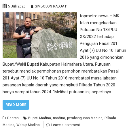
5 Juli 2023
SIMBOLON RADJA P
topmetro.news – MK
telah mengeluarkan
Putusan No 18/PUU-
XX/2022 terhadap
Pengujian Pasal 201
Ayat (7) UU No 10 Tahun
2016 yang dimohonkan
Bupati/Wakil Bupati Kabupaten Halmahera Utara. Putusan
tersebut menolak permohonan pemohon membatalkan Pasal
201 Ayat (7) UU No 10 Tahun 2016 membatasi masa jabatan
pasangan kepala daerah yang mengikuti Pilkada Tahun 2020
hanya sampai tahun 2024. “Melihat putusan ini, sepertinya…
READ MORE
,
,
,
Daerah
Bupati Madina
madina
pembangunan Madina
Pilkada
,
Madina
Wabup Madina
Leave a comment