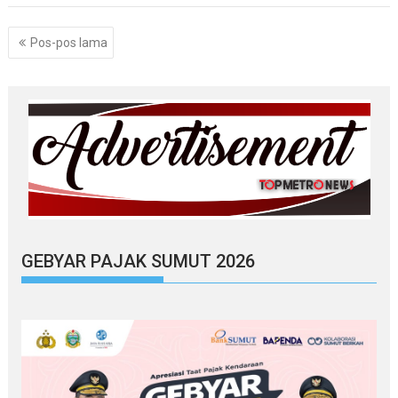
Navigasi
Pos-pos lama
pos
GEBYAR PAJAK SUMUT 2026