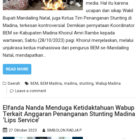
media. Hal itu karena
ucapan dan sikap Wakil
Bupati Mandailing Natal, juga Ketua Tim Penanganan Stunting di
Madina, terkesan kontroversial. Demikian pernyataan Koordinator
BEM se-Kabupaten Madina Khoirul Amri Rambe kepada
wartawan, Sabtu (28/10/2023) pagi. Khoirul menjelaskan, melalui
unjukrasa kedua mahasiswa dari pengurus BEM se-Mandailing
Natal, mendapatkan…
READ MORE
,
,
,
,
Daerah
BEM
BEM Madina
madina
stunting
Wabup Madina
Leave a comment
Elfanda Nanda Menduga Ketidaktahuan Wabup
Terkait Anggaran Penanganan Stunting Madina
‘Lips Service’
27 Oktober 2023
SIMBOLON RADJA P