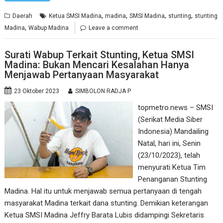
,
,
,
,
Daerah
Ketua SMSI Madina
madina
SMSI Madina
stunting
stunting
,
Madina
Wabup Madina
Leave a comment
Surati Wabup Terkait Stunting, Ketua SMSI
Madina: Bukan Mencari Kesalahan Hanya
Menjawab Pertanyaan Masyarakat
23 Oktober 2023
SIMBOLON RADJA P
topmetro.news – SMSI
(Serikat Media Siber
Indonesia) Mandailing
Natal, hari ini, Senin
(23/10/2023), telah
menyurati Ketua Tim
Penanganan Stunting
Madina. Hal itu untuk menjawab semua pertanyaan di tengah
masyarakat Madina terkait dana stunting. Demikian keterangan
Ketua SMSI Madina Jeffry Barata Lubis didampingi Sekretaris