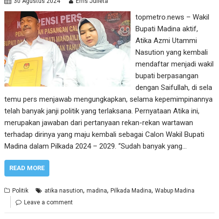
30 Agustus 2024
Erris Julieta
topmetro.news – Wakil
Bupati Madina aktif,
Atika Azmi Utammi
Nasution yang kembali
mendaftar menjadi wakil
bupati berpasangan
dengan Saifullah, di sela
temu pers menjawab mengungkapkan, selama kepemimpinannya
telah banyak janji politik yang terlaksana. Pernyataan Atika ini,
merupakan jawaban dari pertanyaan rekan-rekan wartawan
terhadap dirinya yang maju kembali sebagai Calon Wakil Bupati
Madina dalam Pilkada 2024 – 2029. “Sudah banyak yang…
READ MORE
,
,
,
Politik
atika nasution
madina
Pilkada Madina
Wabup Madina
Leave a comment