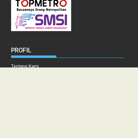
PROFIL
Tentang Kami
Tim Redaksi
Kontak
Info Iklan
Disclaimer
Pedoman Pemberitaan media Siber
Copyright © 2021 topmetro.news - Portal Berita Sumut Terpercaya
PT. PERSADA LINTAS MEDIA MEDAN.