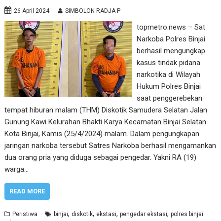
26 April 2024
SIMBOLON RADJA P
topmetro.news – Sat
Narkoba Polres Binjai
berhasil mengungkap
kasus tindak pidana
narkotika di Wilayah
Hukum Polres Binjai
saat penggerebekan
tempat hiburan malam (THM) Diskotik Samudera Selatan Jalan
Gunung Kawi Kelurahan Bhakti Karya Kecamatan Binjai Selatan
Kota Binjai, Kamis (25/4/2024) malam. Dalam pengungkapan
jaringan narkoba tersebut Satres Narkoba berhasil mengamankan
dua orang pria yang diduga sebagai pengedar. Yakni RA (19)
warga…
READ MORE
,
,
,
,
Peristiwa
binjai
diskotik
ekstasi
pengedar ekstasi
polres binjai