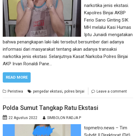
narkotika jenis ekstasi.
Kapolres Binjai AKBP
Ferio Sano Ginting SIK
MH melalui Kasi Humas
Iptu Junaidi mengatakan
bahwa penangkapan laki-laki tersebut bersumber dari adanya
informasi dari masyarakat tentang akan adanya transaksi
narkotika jenis ekstasi. Selanjutnya Kasat Narkoba Polres Binjai
AKP Irvan Ronaldi Pane…
READ MORE
,
Peristiwa
pengedar ekstasi
polres binjai
Leave a comment
Polda Sumut Tangkap Ratu Ekstasi
22 Agustus 2022
SIMBOLON RADJA P
topmetro.news – Tim
Subdit II Direktorat (Dit)