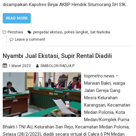
disampaikan Kapolres Binjai AKBP Hendrik Situmorang SH SIK…
READ MORE
,
,
Peristiwa
pengedar ekstasi
polres langkat
Sat Narkoba
Leave a comment
Nyambi Jual Ekstasi, Supir Rental Diadili
1 Maret 2023
SIMBOLON RADJA P
topmetro.news –
Marwan Bakri, warga
Jalan Gereja Gang
Mesra Kelurahan
Karangsari, Kecamatan
Medan Polonia, Kota
Medan/Komplek Purna
Bhakti I TNI AU, Kelurahan Sari Rejo, Kecamatan Medan Polonia,
Selasa (28/2/2023), diadili secara virtual di Cakra 6 PN Medan.