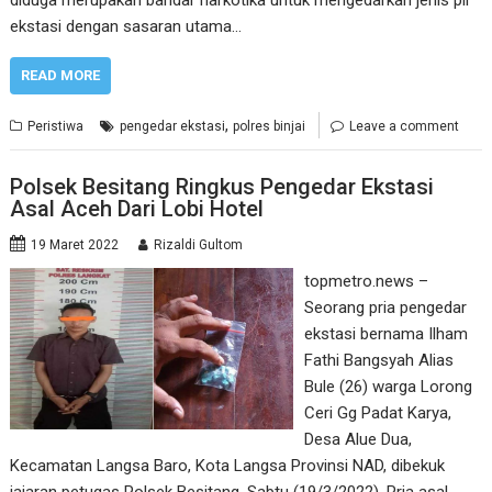
diduga merupakan bandar narkotika untuk mengedarkan jenis pil
ekstasi dengan sasaran utama…
READ MORE
,
Peristiwa
pengedar ekstasi
polres binjai
Leave a comment
Polsek Besitang Ringkus Pengedar Ekstasi
Asal Aceh Dari Lobi Hotel
19 Maret 2022
Rizaldi Gultom
topmetro.news –
Seorang pria pengedar
ekstasi bernama Ilham
Fathi Bangsyah Alias
Bule (26) warga Lorong
Ceri Gg Padat Karya,
Desa Alue Dua,
Kecamatan Langsa Baro, Kota Langsa Provinsi NAD, dibekuk
jajaran petugas Polsek Besitang, Sabtu (19/3/2022). Pria asal