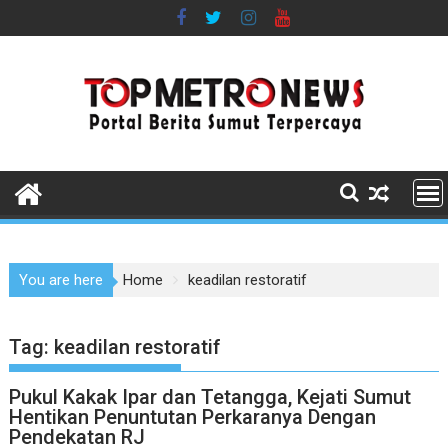
Skip
to
content
You are here
Home
keadilan restoratif
Tag:
keadilan restoratif
Pukul Kakak Ipar dan Tetangga, Kejati Sumut
Hentikan Penuntutan Perkaranya Dengan
Pendekatan RJ