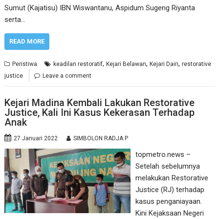
Sumut (Kajatisu) IBN Wiswantanu, Aspidum Sugeng Riyanta
serta…
READ MORE
,
,
,
Peristiwa
keadilan restoratif
Kejari Belawan
Kejari Dairi
restorative
justice
Leave a comment
Kejari Madina Kembali Lakukan Restorative
Justice, Kali Ini Kasus Kekerasan Terhadap
Anak
27 Januari 2022
SIMBOLON RADJA P
topmetro.news –
Setelah sebelumnya
melakukan Restorative
Justice (RJ) terhadap
kasus penganiayaan.
Kini Kejaksaan Negeri