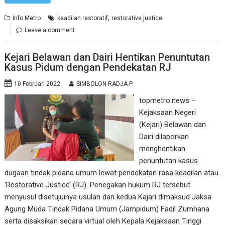
,
Info Metro
keadilan restoratif
restorative justice
Leave a comment
Kejari Belawan dan Dairi Hentikan Penuntutan
Kasus Pidum dengan Pendekatan RJ
10 Februari 2022
SIMBOLON RADJA P
topmetro.news –
Kejaksaan Negeri
(Kejari) Belawan dan
Dairi dilaporkan
menghentikan
penuntutan kasus
dugaan tindak pidana umum lewat pendekatan rasa keadilan atau
‘Restorative Justice’ (RJ). Penegakan hukum RJ tersebut
menyusul disetujuinya usulan dari kedua Kajari dimaksud Jaksa
Agung Muda Tindak Pidana Umum (Jampidum) Fadil Zumhana
serta disaksikan secara virtual oleh Kepala Kejaksaan Tinggi