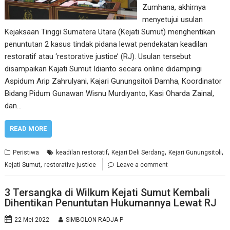
Zumhana, akhirnya
menyetujui usulan
Kejaksaan Tinggi Sumatera Utara (Kejati Sumut) menghentikan
penuntutan 2 kasus tindak pidana lewat pendekatan keadilan
restoratif atau ‘restorative justice’ (RJ). Usulan tersebut
disampaikan Kajati Sumut Idianto secara online didampingi
Aspidum Arip Zahrulyani, Kajari Gunungsitoli Damha, Koordinator
Bidang Pidum Gunawan Wisnu Murdiyanto, Kasi Oharda Zainal,
dan…
READ MORE
,
,
,
Peristiwa
keadilan restoratif
Kejari Deli Serdang
Kejari Gunungsitoli
,
Kejati Sumut
restorative justice
Leave a comment
3 Tersangka di Wilkum Kejati Sumut Kembali
Dihentikan Penuntutan Hukumannya Lewat RJ
22 Mei 2022
SIMBOLON RADJA P