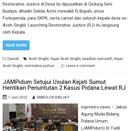
Restorative Justice di Desa itu dipusatkan di Gedung Seni
Budaya, dihadiri Sekda Azmi mewakili Pj Bupati, unsur
Forkopimda, para SKPK, serta camat dan seluruh kepala desa se-
Aceh Singkil. Launching Restorative Justice (RJ) itu langsung
oleh Kepala…
READ MORE
,
,
,
Daerah
Aceh Singkil
Kajari Aceh Singkil
keadilan restoratif
Kejari
,
Aceh Singkil
restorative justice
Leave a comment
JAMPidum Setujui Usulan Kejati Sumut
Hentikan Penuntutan 2 Kasus Pidana Lewat RJ
1 Juni 2022
SIMBOLON RADJA P
topmetro.news – Jaksa
Agung Muda Bidang
Pidana Umum
(JAMPidum) Dr Fadil