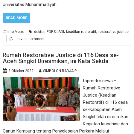
Universitas Muhammadiyah…
READ MORE
,
,
,
Info Metro
doktor
FORSILADI
keadilan restoratif
restorative justice
Leave a comment
Rumah Restorative Justice di 116 Desa se-
Aceh Singkil Diresmikan, ini Kata Sekda
3 Oktober 2022
SIMBOLON RADJA P
topmetro.news –
Rumah Restorative
Justice (Keadilan
Restoratif) di 116 desa
se-Kabupaten Aceh
Singkil telah diresmikan.
Kegiatan launching dan
Qanun Kampung tentang Penyelesaian Perkara Melalui