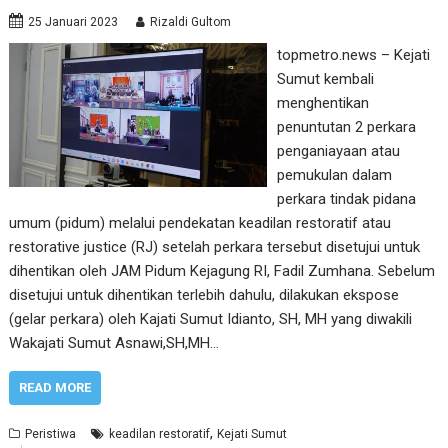
25 Januari 2023
Rizaldi Gultom
topmetro.news – Kejati
Sumut kembali
menghentikan
penuntutan 2 perkara
penganiayaan atau
pemukulan dalam
perkara tindak pidana
umum (pidum) melalui pendekatan keadilan restoratif atau
restorative justice (RJ) setelah perkara tersebut disetujui untuk
dihentikan oleh JAM Pidum Kejagung RI, Fadil Zumhana. Sebelum
disetujui untuk dihentikan terlebih dahulu, dilakukan ekspose
(gelar perkara) oleh Kajati Sumut Idianto, SH, MH yang diwakili
Wakajati Sumut Asnawi,SH,MH…
READ MORE
,
Peristiwa
keadilan restoratif
Kejati Sumut