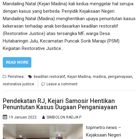
Mandailing Natal (Kejari Madina) kali kedua menggelar hal serupa
dengan kasus yang berbeda. Penyidik Kejaksaan Negeri
Mandailing Natal (Madina) menghentikan upaya penuntutan kasus
kekerasan terhadap anak berdasarkan keadilan restoratif
(Restorative Justice) atas tersangka MF, warga Desa
Hutabaringin Julu, Kecamatan Puncak Sorik Marapi (PSM).
Kegiatan Restorative Justice…
READ MORE
,
,
,
,
Peristiwa
keadilan restoratif
Kejari Madina
madina
penganiayaan
restorative justice
Leave a comment
Pendekatan RJ, Kejari Samosir Hentikan
Penuntutan Kasus Dugaan Penganiayaan
19 Januari 2022
SIMBOLON RADJA P
topmetro.news –
Kejaksaan Negeri