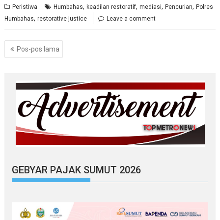
,
,
,
,
Peristiwa
Humbahas
keadilan restoratif
mediasi
Pencurian
Polres
,
Humbahas
restorative justice
Leave a comment
Navigasi
Pos-pos lama
pos
GEBYAR PAJAK SUMUT 2026