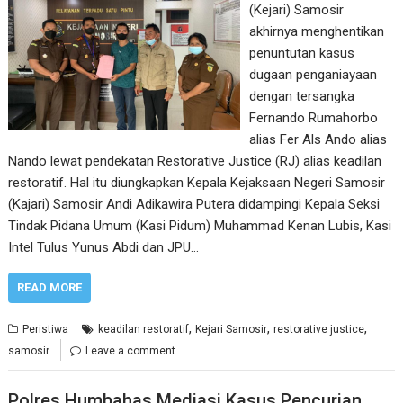
(Kejari) Samosir
akhirnya menghentikan
penuntutan kasus
dugaan penganiayaan
dengan tersangka
Fernando Rumahorbo
alias Fer Als Ando alias
Nando lewat pendekatan Restorative Justice (RJ) alias keadilan
restoratif. Hal itu diungkapkan Kepala Kejaksaan Negeri Samosir
(Kajari) Samosir Andi Adikawira Putera didampingi Kepala Seksi
Tindak Pidana Umum (Kasi Pidum) Muhammad Kenan Lubis, Kasi
Intel Tulus Yunus Abdi dan JPU…
READ MORE
,
,
,
Peristiwa
keadilan restoratif
Kejari Samosir
restorative justice
samosir
Leave a comment
Polres Humbahas Mediasi Kasus Pencurian